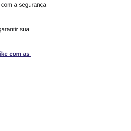
— com a segurança 
arantir sua 
ike com as 