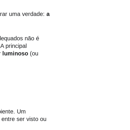
arar uma verdade: 
a 
dequados não é 
A principal 
r luminoso
 (ou 
biente. Um 
 entre ser visto ou 