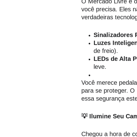
O Mercado Livre é o 
você precisa. Eles 
verdadeiras tecnolog
Sinalizadores 
Luzes Intelige
de freio).
LEDs de Alta P
leve.
Você merece pedalar
para se proteger. O
essa segurança este
💡 Ilumine Seu Ca
Chegou a hora de co