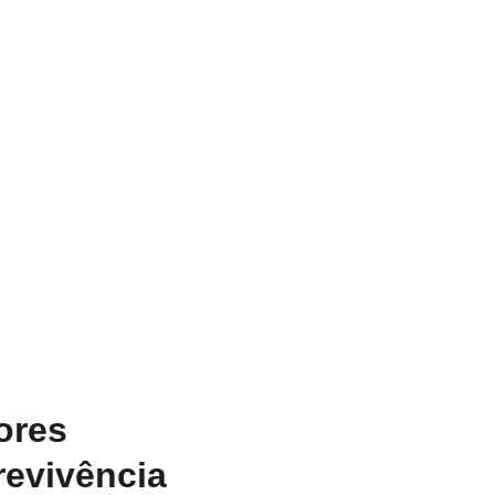
ores 
revivência