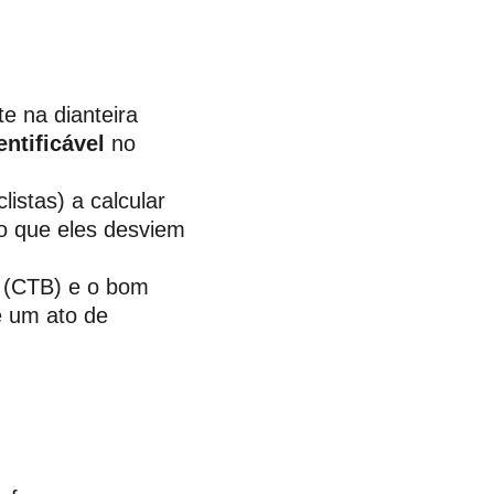
e na dianteira 
ntificável
 no 
listas) a calcular 
do que eles desviem 
o (CTB) e o bom 
é um ato de 