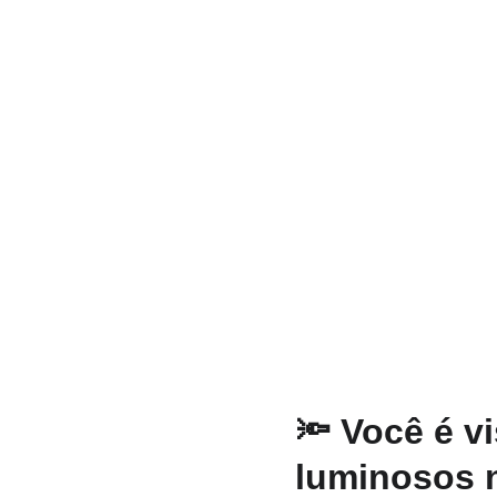
🔦 Você é v
luminosos n